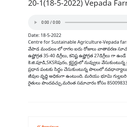
20-1(18-5-2022) Vepada Far
Date: 18-5-2022
Centre for Sustainable Agriculture-Vepada fa
వేపాడ మండలం లో రాగల ఐదు రోజులు వాతావరణ సూచన –
ఉష్ణోగ్రత 35-40 డిగ్రీలు, కనిష్ట ఉష్ణోగ్రత 27డిగ్రీలు 
కె.జి.పూడి,SKSRపురం, క్లస్టర్లులో నువ్వులు వేసుకుంట
ప్రధాన పంటకు సిద్దం చేసుకుంటున్న పొలంలో నవధాన్యాలు స
జీవుల వృద్ధి అధికంగా ఉంటుంది. మరియు భూమి గుల్లబర
రైతులు పొందవచ్చు.మరింత సమాచారం కోసం 850098330
Previous