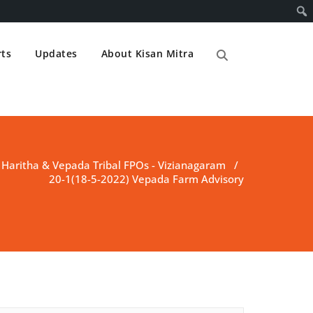
ts
Updates
About Kisan Mitra
/
Haritha & Vepada Tribal FPOs - Vizianagaram
/
20-1(18-5-2022) Vepada Farm Advisory