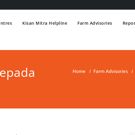
entres
Kisan Mitra Helpline
Farm Advisories
Repor
Vepada
Home
/
Farm Advisories