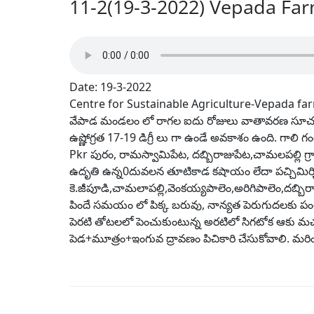
11-2(19-3-2022) Vepada Far
Date: 19-3-2022
Centre for Sustainable Agriculture-Vepada fa
వేపాడ మండలం లో రాగల ఐదు రోజులు వాతావరణ సూచన – వర్షం
ఉష్ణోగ్రత 17-19 డిగ్రీ లు గా ఉండే అవకాశం ఉంది. గాలి గ
Pkr పురం, రామస్వామిపేట, దబ్బిరాజుపేట,చామలపల్ల
ఉదృతి ఉన్న0దువలన తూటికాడ కషాయం లేదా పచ్చిమిర్చి- వ
కె.జీపూడి,చామలాపల్లి,వెంకయ్యపాలెం,అరిగిపాలెం,దబ్బ
పిందే సమయం లో పిక్క బరువు, నాన్యత పెరుగుదలకు పం
పెరటి తోటలలో పెంచుకుంటున్న అరటిలో సిగటోక ఆకు మ
పెడ+మూత్రం+ఇంగువ ద్రావణం పిచికారి చేసుకోవాలి. 