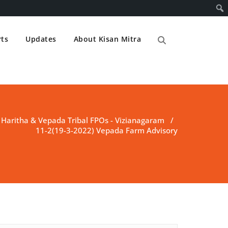
ts
Updates
About Kisan Mitra
/
Haritha & Vepada Tribal FPOs - Vizianagaram
/
11-2(19-3-2022) Vepada Farm Advisory