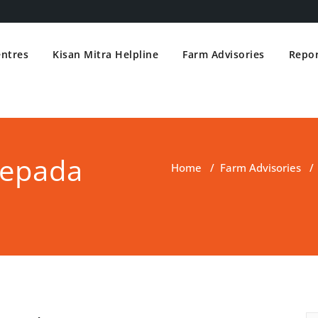
entres
Kisan Mitra Helpline
Farm Advisories
Repor
Vepada
Home
/
Farm Advisories