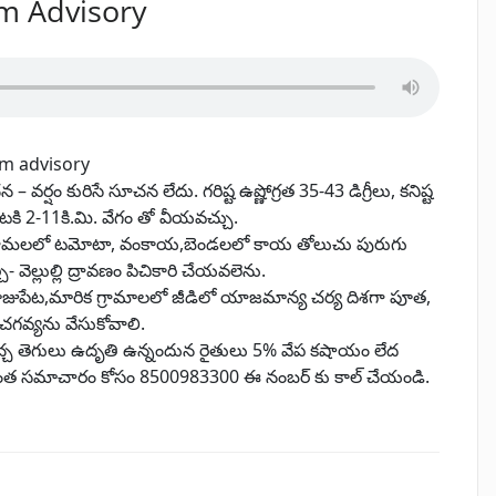
m Advisory
rm advisory
 కురిసే సూచన లేదు. గరిష్ట ఉష్ణోగ్రత 35-43 డిగ్రీలు, కనిష్ట
ంటకి 2-11కి.మి. వేగం తో వీయవచ్చు.
ి గ్రామలలో టమోటా, వంకాయ,బెండలలో కాయ తోలుచు పురుగు
ెల్లుల్లి ద్రావణం పిచికారి చేయవలెను.
ిరాజుపేట,మారిక గ్రామాలలో జీడిలో యాజమాన్య చర్య దిశగా పూత,
చగవ్యను వేసుకోవాలి.
చ్చ తెగులు ఉదృతి ఉన్నందున రైతులు 5% వేప కషాయం లేద
మరింత సమాచారం కోసం 8500983300 ఈ నంబర్ కు కాల్ చేయండి.