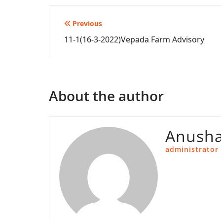
Post
Previous
11-1(16-3-2022)Vepada Farm Advisory
navigation
About the author
Anusha
administrator