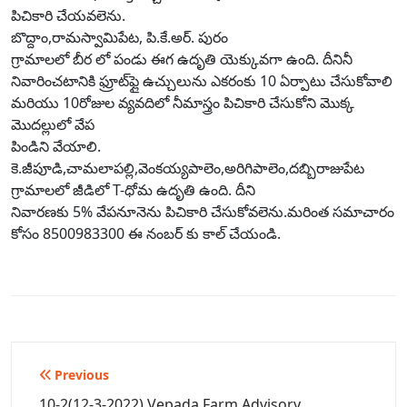
పిచికారి చేయవలెను.
బొద్దాం,రామస్వామిపేట, పి.కే.అర్. పురం
గ్రామాలలో బీర లో పండు ఈగ ఉదృతి యెక్కువగా ఉంది. దీనినీ
నివారించటానికి ఫ్రూట్‌ఫ్లై ఉచ్చులును ఎకరంకు 10 ఏర్పాటు చేసుకోవాలి
మరియు 10రోజుల వ్యవదిలో నీమాస్త్రం పిచికారి చేసుకోని మొక్క
మొదల్లులో వేప
పిండిని వేయాలి.
కె.జీపూడి,చామలాపల్లి,వెంకయ్యపాలెం,అరిగిపాలెం,దబ్బిరాజుపేట
గ్రామాలలో జీడిలో T-ధోమ ఉదృతి ఉంది. దీని
నివారణకు 5% వేపనూనెను పిచికారి చేసుకోవలెను.మరింత సమాచారం
కోసం 8500983300 ఈ నంబర్ కు కాల్ చేయండి.
Post
Previous
navigation
10-2(12-3-2022) Vepada Farm Advisory