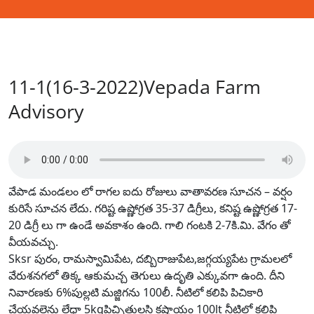
11-1(16-3-2022)Vepada Farm
Advisory
వేపాడ మండలం లో రాగల ఐదు రోజులు వాతావరణ సూచన – వర్షం
కురిసే సూచన లేదు. గరిష్ట ఉష్ణోగ్రత 35-37 డిగ్రీలు, కనిష్ట ఉష్ణోగ్రత 17-
20 డిగ్రీ లు గా ఉండే అవకాశం ఉంది. గాలి గంటకి 2-7కి.మి. వేగం తో
వీయవచ్చు.
Sksr పురం, రామస్వామిపేట, దబ్బిరాజుపేట,జగ్గయ్యపేట గ్రామలలో
వేరుశనగలో తిక్క ఆకుమచ్చ తెగులు ఉదృతి ఎక్కువగా ఉంది. దీని
నివారణకు 6%పుల్లటి మజ్జిగను 100లీ. నీటిలో కలిపి పిచికారి
చేయవలెను లేధా 5kgపిచ్చితులసి కషాయం 100lt నీటిలో కలిపి