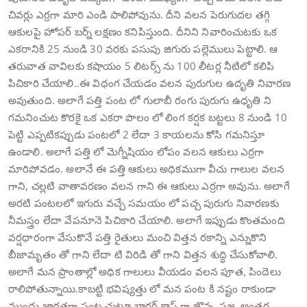
చివర్లు ఎర్రగా మారి ఎండి పాలిపోవును. దీని వలన పెరుగుదల తగ్గి
ఆకులపై హోపర్ బర్న్ లక్షణం కనిపిస్తుంది. దీనిని నివారించుటకు ఒక
ఎకరానికి 25 నుండి 30 వరకు పసుపు జిగురు పల్లెములు పెట్టాలి. ఆ
తరువాత వావిలకు కషాయం 5 లిటర్స్ ను 100 లీటర్ల నీటిలో కలిపి
పిచికారి చేయాలి..ఈ విధంగ చేయడం వలన పురుగుల ఉదృతి నివారణ
అవుతుంది. అలాగే పత్తి పంట లో గులాబీ రంగు పురుగు ఉధృతి ని
గమనించుట కొరకై ఒక ఎకరా పొలం లో లింగ కర్షక బట్టలు 8 నుండి 10
పెట్టి ఎప్పటికప్పుడు పంటలో 2 లేదా 3 కాయలను కోసి గమనిస్తూ
ఉండాలి. అలాగే పత్తి లో మెగ్నీషియం లోపం వలన ఆకులు ఎర్రగా
మారిపోవడం. అలానే ఈ పత్తి ఆకులు అధికముగా వీచు గాలుల వలన
గాని, చల్లటి వాతావరణం వలన గాని ఈ ఆకులు ఎర్రగా అవును. అలాగే
అరటి పంటలలో ఇగురు వచ్చే సమయం లో పచ్చ పురుగు నివారణకు
నీమస్త్రం లేదా వేపనూనె పిచికారి చేయాలి. అలాగే ఇప్పుడు కొంతమంది
వర్షధారంగా వేసుకొనే పత్తి రైతులు మంచి విత్తన రకాన్ని ఎన్నుకొని
బీజామృతం తో గాని లేదా టి విరిడి తో గాని విత్తన శుద్ధి చేసుకోవాలి.
అలాగే మన ప్రాంతాల్లో అధిక గాలులు వీయడం వలన పూత, పిందెలు
రాలిపోతున్నాయి.కాబట్టి భవిష్యత్తు లో మన పంట కి నష్టం రాకుండా
ముందు జాగ్రత్తగా పంట చుట్టూ బార్డర్ క్రాప్ గా జొన్న, సజ్జ, అంతర