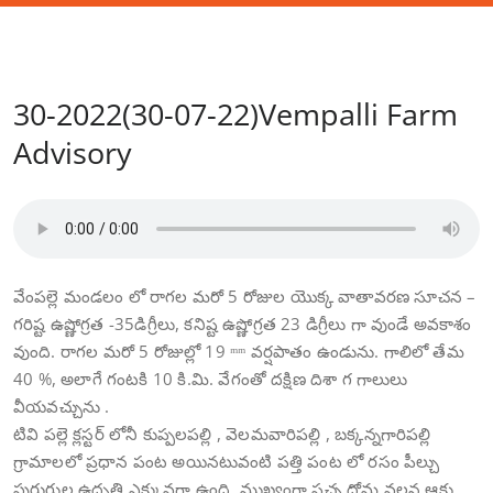
30-2022(30-07-22)Vempalli Farm
Advisory
వేంపల్లె మండలం లో రాగల మరో 5 రోజుల యొక్క వాతావరణ సూచన –
గరిష్ట ఉష్ణోగ్రత -35డిగ్రీలు, కనిష్ట ఉష్ణోగ్రత 23 డిగ్రీలు గా వుండే అవకాశం
వుంది. రాగల మరో 5 రోజుల్లో 19 ᵐᵐ వర్షపాతం ఉండును. గాలిలో తేమ
40 %, అలాగే గంటకి 10 కి.మి. వేగంతో దక్షిణ దిశా గ గాలులు
వీయవచ్చును .
టివి పల్లె క్లస్టర్ లోనీ కుప్పలపల్లి , వెలమవారిపల్లి , బక్కన్నగారిపల్లి
గ్రామాలలో ప్రధాన పంట అయినటువంటి పత్తి పంట లో రసం పీల్చు
పురుగుల ఉదృతి ఎక్కువగా ఉంది. ముఖ్యంగా పచ్చ దోమ వలన ఆకు