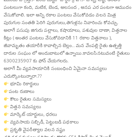
పంటలుగా కంది, మటిక, బెండ, అలసంద , అనప ఎర పంటగా ఆముదం
వేసుకోవాలి. ఇలా అన్ని రకాల పంటలు వేసుకోవడం వలన మిత్ర
పురుగుల సంతతి పెరిగి పురుగులు,తెగుళ్లను నివారించు కోవచ్చు.
అలాగే పసుపు జిగురు పల్లాలు, కషాయాలు, పశువుల దాణా, విత్తనాల
కిట్లు ( అంతర పంటలు వేసుకోవడానికి 11 రకాల విత్తనాలు ),
జీవామృతం తయారీకి కావాల్సిన బెల్లం.. మన వేంపల్లి రైతు ఉత్పత్తి
దారుల సంఘం లో అందుబాటులో ఉన్నాయి.కావలసినటువంటి రైతులు
6300235907 కు ఫోన్ చేయగలరు.
అలాగే మీ వ్యవసాయానికి సంబంధించి ఏమైనా సమస్యలు
ఎదుర్కొంటున్నారా.??
భూమి రికార్డులు
పంట రుణాలు
కౌలు రైతుల సమస్యలు
విత్తన సమస్యలు
మార్కెట్ యార్డులు, ధరలు
వ్యవసాయ సబ్సిడీ, పెట్టుబడి పథకాలు
ప్రకృతి వైపరీత్యాల వలన నష్టం