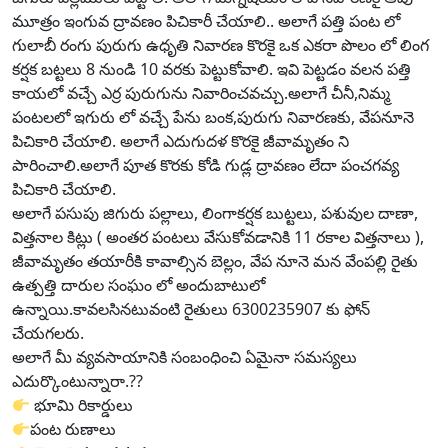
మూత్రం ఇంగువ ద్రావణం పిచికారీ చేయాలి.. అలాగే పత్తి పంట లో
గులాబీ రంగు పురుగు ఉధృతి నివారణ కొరకై ఒక ఎకరా పొలం లో లింగ
కర్షక బట్టలు 8 నుండి 10 వరకు పెట్టుకోవాలి. ఇవి పెట్టడం వలన పత్తి
కాయలో వచ్చే ఎర్ర పురుగును నివారించవచ్చు.అలాగే చీనీ,నిమ్మ
పంటలలో ఇగురు లో వచ్చే పేను బంక,పురుగు నివారణకు, వేపనూనె
పిచికారి చేయాలి. అలాగే ఎదుగుదళ కొరకై జీవామృతం ని
పారించాలి.అలాగే పూత కొరకు కోడి గుడ్ల ద్రావణం లేదా పంచగవ్య
పిచికారి చేయాలి.
అలాగే పసుపు జిగురు పల్లాలు, లింగాకర్షక బుట్టలు, పశువుల దాణా,
విత్తనాల కిట్లు ( అంతర పంటలు వేసుకోవడానికి 11 రకాల విత్తనాలు ),
జీవామృతం తయారీకి కావాల్సిన బెల్లం, వేప నూనె మన వేంపల్లి రైతు
ఉత్పత్తి దారుల సంఘం లో అందుబాటులో
ఉన్నాయి.కావలసినటువంటి రైతులు 6300235907 కు ఫోన్
చేయగలరు.
అలాగే మీ వ్యవసాయానికి సంబంధించి ఏమైనా సమస్యలు
ఎదుర్కొంటున్నారా.??
భూమి రికార్డులు
పంట రుణాలు