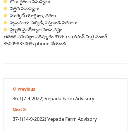
కౌలు రైతుల సమస్యలు
విత్తన సమస్యలు
మార్కెట్ యార్డులు, ధరలు
వ్యవసాయ సబ్సిడీ, పెట్టుబడి పథకాలు
ప్రకృతి వైపరీత్యాల వలన నష్టం
తదితర సమస్యల పరిష్కారం కొరకు csa కిసాన్ మిత్ర నెంబర్
8500983300కు phone చేయండి.
Post
Previous
navigation
36-1(7-9-2022) Vepada Farm Advisory
Next
37-1(14-9-2022) Vepada Farm Advisory