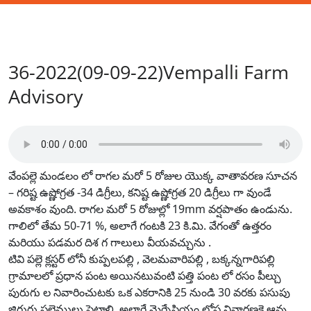
36-2022(09-09-22)Vempalli Farm
Advisory
వేంపల్లె మండలం లో రాగల మరో 5 రోజుల యొక్క వాతావరణ సూచన
– గరిష్ట ఉష్ణోగ్రత -34 డిగ్రీలు, కనిష్ట ఉష్ణోగ్రత 20 డిగ్రీలు గా వుండే
అవకాశం వుంది. రాగల మరో 5 రోజుల్లో 19mm వర్షపాతం ఉండును.
గాలిలో తేమ 50-71 %, అలాగే గంటకి 23 కి.మి. వేగంతో ఉత్తరం
మరియు పడమర దిశ గ గాలులు వీయవచ్చును .
టివి పల్లె క్లస్టర్ లోనీ కుప్పలపల్లి , వెలమవారిపల్లి , బక్కన్నగారిపల్లి
గ్రామాలలో ప్రధాన పంట అయినటువంటి పత్తి పంట లో రసం పీల్చు
పురుగు ల నివారించుటకు ఒక ఎకరానికి 25 నుండి 30 వరకు పసుపు
జిగురు పల్లెములు పెట్టాలి. అలాగే మెగ్నేషియం లోప నివారణకై ఆవు