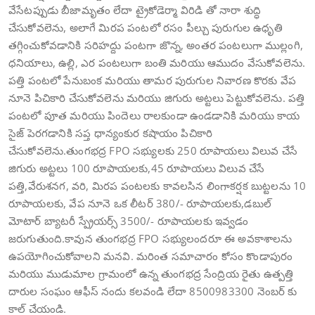
వేసేటప్పుడు బీజామృతం లేదా ట్రైకోడెర్మా విరిడి తో నారా శుద్ధి
చేసుకోవలెను, అలాగే మిరప పంటలో రసం పీల్చు పురుగుల ఉధృతి
తగ్గించుకోవడానికి సరిహద్దు పంటగా జొన్న, అంతర పంటలుగా ముల్లంగి,
ధనియాలు, ఉల్లి, ఎర పంటలుగా బంతి మరియు ఆముదం వేసుకోవలెను.
పత్తి పంటలో పేనుబంక మరియు తామర పురుగుల నివారణ కొరకు వేప
నూనె పిచికారి చేసుకోవలెను మరియు జిగురు అట్టలు పెట్టుకోవలెను. పత్తి
పంటలో పూత మరియు పిందెలు రాలకుండా ఉండడానికి మరియు కాయ
సైజ్ పెరగడానికి సప్త ధాన్యంకుర కషాయం పిచికారి
చేసుకోవలెను.తుంగభద్ర FPO సభ్యులకు 250 రూపాయలు విలువ చేసే
జిగురు అట్టలు 100 రూపాయలకు,45 రూపాయలు విలువ చేసే
పత్తి,వేరుశనగ, వరి, మిరప పంటలకు కావలసిన లింగాకర్షక బుట్టలను 10
రూపాయలకు, వేప నూనె ఒక లీటర్ 380/- రూపాయలకు,డబుల్
మోటార్ బ్యాటరీ స్ప్రేయర్స్ 3500/- రూపాయలకు ఇవ్వడం
జరుగుతుంది.కావున తుంగభద్ర FPO సభ్యులందరూ ఈ అవకాశాలను
ఉపయోగించుకోవాలని మనవి. మరింత సమాచారం కోసం కొండాపురం
మరియు ముడుమాల గ్రామంలో ఉన్న తుంగభద్ర సేంద్రియ రైతు ఉత్పత్తి
దారుల సంఘం ఆఫీస్ నందు కలవండి లేదా 8500983300 నెంబర్ కు
కాల్ చేయండి.