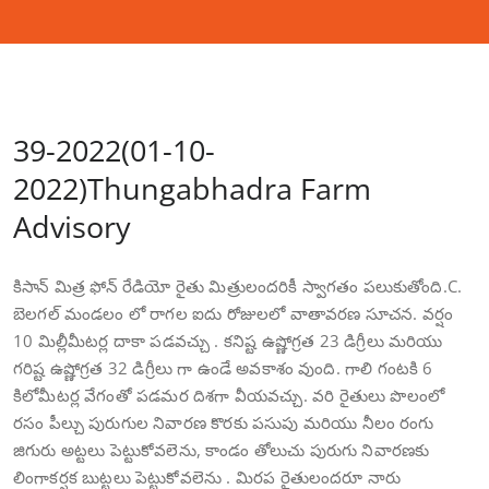
39-2022(01-10-
2022)Thungabhadra Farm
Advisory
కిసాన్ మిత్ర ఫోన్ రేడియో రైతు మిత్రులందరికీ స్వాగతం పలుకుతోంది.C.
బెలగల్ మండలం లో రాగల ఐదు రోజులలో వాతావరణ సూచన. వర్షం
10 మిల్లీమీటర్ల దాకా పడవచ్చు . కనిష్ట ఉష్ణోగ్రత 23 డిగ్రీలు మరియు
గరిష్ట ఉష్ణోగ్రత 32 డిగ్రీలు గా ఉండే అవకాశం వుంది. గాలి గంటకి 6
కిలోమీటర్ల వేగంతో పడమర దిశగా వీయవచ్చు. వరి రైతులు పొలంలో
రసం పీల్చు పురుగుల నివారణ కొరకు పసుపు మరియు నీలం రంగు
జిగురు అట్టలు పెట్టుకోవలెను, కాండం తోలుచు పురుగు నివారణకు
లింగాకర్షక బుట్టలు పెట్టుకోవలెను . మిరప రైతులందరూ నారు