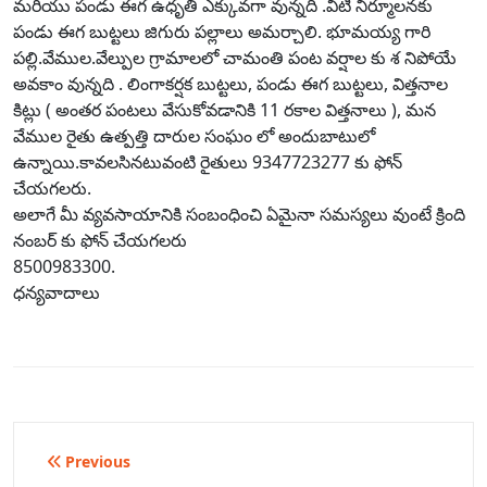
మరియు పండు ఈగ ఉధృతి ఎక్కువగా వున్నది .వీటి నిర్మూలనకు
పండు ఈగ బుట్టలు జిగురు పల్లాలు అమర్చాలి. భూమయ్య గారి
పల్లి.వేముల.వేల్పుల గ్రామాలలో చామంతి పంట వర్షాల కు శ నిపోయే
అవకాం వున్నది . లింగాకర్షక బుట్టలు, పండు ఈగ బుట్టలు, విత్తనాల
కిట్లు ( అంతర పంటలు వేసుకోవడానికి 11 రకాల విత్తనాలు ), మన
వేముల రైతు ఉత్పత్తి దారుల సంఘం లో అందుబాటులో
ఉన్నాయి.కావలసినటువంటి రైతులు 9347723277 కు ఫోన్
చేయగలరు.
అలాగే మీ వ్యవసాయానికి సంబంధించి ఏమైనా సమస్యలు వుంటే క్రింది
నంబర్ కు ఫోన్ చేయగలరు
8500983300.
ధన్యవాదాలు
Post
Previous