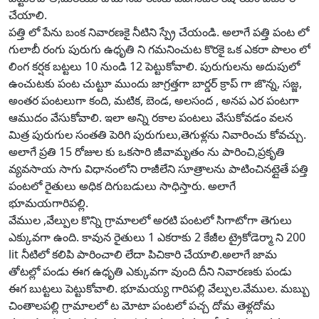
చేయాలి.
పత్తి లో పేను బంక నివారణకై నీటిని స్ప్రే చేయండి. అలాగే పత్తి పంట లో
గులాబీ రంగు పురుగు ఉధృతి ని గమనించుట కొరకై ఒక ఎకరా పొలం లో
లింగ కర్షక బట్టలు 10 నుండి 12 పెట్టుకోవాలి. పురుగులను అదుపులో
ఉంచుటకు పంట చుట్టూ ముందు జాగ్రత్తగా బార్డర్ క్రాప్ గా జొన్న, సజ్జ,
అంతర పంటలుగా కంది, మటిక, బెండ, అలసంద , అనప ఎర పంటగా
ఆముదం వేసుకోవాలి. ఇలా అన్ని రకాల పంటలు వేసుకోవడం వలన
మిత్ర పురుగుల సంతతి పెరిగి పురుగులు,తెగుళ్లను నివారించు కోవచ్చు.
అలాగే ప్రతి 15 రోజుల కు ఒకసారి జీవామృతం ను పారించి,ప్రకృతి
వ్యవసాయ సాగు విధానంలోని రాజీలేని సూత్రాలను పాటించినట్లైతే పత్తి
పంటలో రైతులు అధిక దిగుబడులు సాధిస్తారు. అలాగే
భూమయగారిపల్లి.
వేముల ,వేల్పుల కొన్ని గ్రామాలలో అరటి పంటలో సిగాటోగా తెగులు
ఎక్కువగా ఉంది. కావున రైతులు 1 ఎకరాకు 2 కేజీల ట్రైకోడెర్మా ని 200
lit నీటిలో కలిపి పారించాలి లేదా పిచికారి చేయాలి.అలాగే జామ
తోటల్లో పండు ఈగ ఉధృతి ఎక్కువగా వుంది దీని నివారణకు పండు
ఈగ బుట్టలు పెట్టుకోవాలి. భూమయ్య గారిపల్లి వేల్పుల.వేముల. మబ్బు
చింతాలపల్లి గ్రామాలలో ట మోటా పంటలో పచ్చ దోమ తెళ్లదోమ