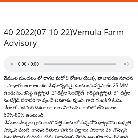
40-2022(07-10-22)Vemula Farm
Advisory
వేముల మండలం లో రాగల మరో 5 రోజుల యొక్క వాతావరణ సూచన
– సాధారణంగా ఆకాశం మేఘావృతమై ఉంటుంది.వర్షపాతం 25 MM
ఉండును.,కనిష్ట ఉష్ణోగ్రత :21డిగ్రీల సెంటిగ్రేడ్, గరిష్టఉష్ణోగ్రత: 31 డిగ్రీల
సెంటిగ్రేడ్ సరాసరి గా వుండే అవకాశం వుంది. గాలి గంటకి 9 కి.మి.
వేగంతో పడమర దిశగా గాలులు వీయును..గాలిలో తేమశాతం
60%-80% ఉంటుంది,
వేముల,వేల్పుల గ్రామాలలో పత్తి పంట లో పచ్చదోమ,తెల్లదొమ ఉధృతి
ఎక్కువ వుంది ,కావున రైతులు జిగురు పల్లాలు ఎకరాకు 25 చొప్పున
పెట్టుకోవాలి,మరియు దోమ నివారణకు వేపగింజల కషాయం పిచికారీ