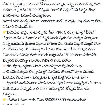
వేసుకున్న రైతులు పొలంలో పేనుబంక ఉదృతి ఉన్నందున పసుపు రంగు
జిగురు అట్టలను 15-20 చొప్పున ఎకరానికి ఏర్పరచి నీమాస్త్రం లేధా
వేపనూనెను పిచికారీ చెయ్యగలరు.
అలాగే ఆకు మచ్చ తెగులు నివారణకు పెడ+ మూత్రం +ఇంగువ ద్రావణం
పిచికారి చెయవలెను.
మరియు బొద్ధం, రామస్వామి పేట, PKR పురం గ్రామాల్లో బీరలో
పల్లాకు తెగులు మరియు గుమ్మడి పెంకు పురుగుల ఉదృతి ఎక్కువగా
వున్నందువలన రైతులు పల్లాకు తెగులు నివారణకు పుల్లటి మజ్జిగ లేదా
సొంటిపాల కషాయం పిచ్కారి చేయవలెను. అలాగే పెంకు పురుగుల
నివారణకు పసుపు రంగు జిగురు అట్టలును 15-20 వరకు ఎకరానికి
ఏర్పరిచి పంచపత్ర కషాయం పిచికారి చేయవలెను.
కేజీ పూడి,చిట్టివాని పాలెం,కోటయ్యగరువు,పోతుబంధీ
పాలెం,వెంకయ్యపాలెం గ్రామాల్లో మామిడి తోటలలో పూత నిలబడి
మరియు పిందె బాగా వచ్చుటకు పుల్లటి మజ్జిగను పూత బాగా
విచ్చుకోకముందే పిచికారి చేయవలెను. పూత బాగా ఉన్నపుడు పిచికారి
చేయడము పుప్పొడి రాలి పరగ సంపర్కానికి తోడ్పడే కీటకాలు
నశిస్తాయి.
మరింత సమాచారం కోసం 8500983300 ఈ నంబరును