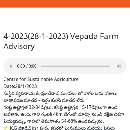
4-2023(28-1-2023) Vepada Farm
Advisory
Centre for Sustainable Agriculture
Date:28/1/2023
సుస్థిర వ్యవసాయ కేంద్రం-వేపాడ మండలం లో రాగల ఐదు రోజులు
వాతావరణ సూచన – వర్షం కురిసే సూచన లేధు.
గరిష్ట ఉష్ణోగ్రత 32-34డిగ్రీలు, కనిష్ట ఉష్ణోగ్రత 15-17డిగ్రీలుగా ఉండే
అవకాశం ఉంది. గాలి గంటకి 4km వేగంతో తూర్పు నుండి దక్షిణ దిశగా
వీయ్యవచ్చు. గాలిలో తేమసాతం 54-68% ఉండవచ్చును.
K.G పూడి,Sksr పురం క్లస్టర్లలో మినుములు మరియు పెసలు